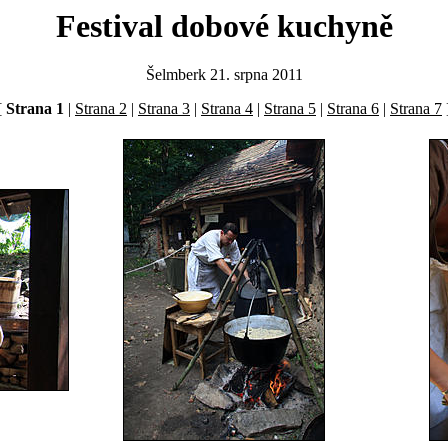
Festival dobové kuchyně
Šelmberk 21. srpna 2011
[
Strana 1
|
Strana 2
|
Strana 3
|
Strana 4
|
Strana 5
|
Strana 6
|
Strana 7