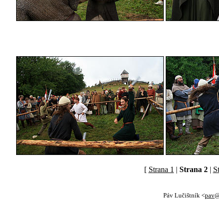
[
Strana 1
|
Strana 2
|
S
Páv Lučištník <
pav@