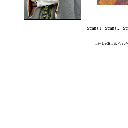
[
Strana 1
|
Strana 2
|
St
Páv Lučištník <
pav@